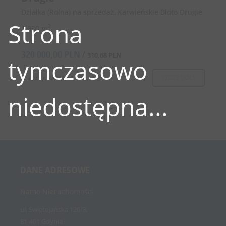
Działka (Rolna) na sprzedaż, Karwieńskie Błoto Drugie
Strona
2
1 030 m
320 000,00 PLN
/
310,68 PLN
tymczasowo
SZCZEGÓŁY
Nr oferty: NA494069
niedostępna...
DANE ADRESOWE
Namo Nieruchomości
ul. Świętojańska 126/3,
81-401 Gdynia