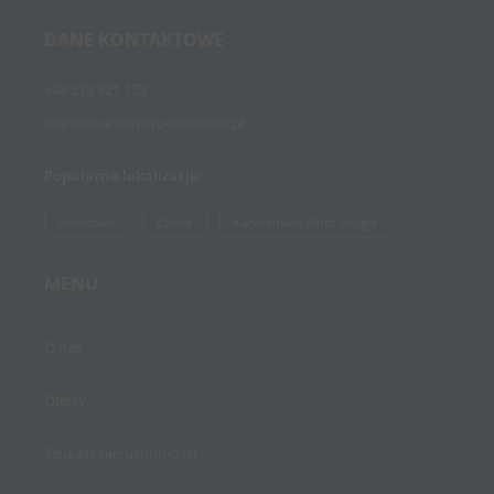
DANE KONTAKTOWE
+48 513 821 153
biuro@namonieruchomosci.pl
Popularne lokalizacje:
Kostkowo
Czersk
Karwieńskie Błoto Drugie
MENU
O nas
Oferty
Szukasz nieruchomości